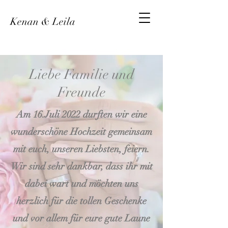
Kenan & Leila
Liebe Familie und
Freunde
Am 16.Juli 2022 durften wir eine
wunderschöne Hochzeit gemeinsam
mit euch, unseren Liebsten, feiern.
Wir sind sehr dankbar, dass ihr mit
dabei wart und möchten uns
herzlich für die tollen Geschenke
und vor allem für eure gute Laune